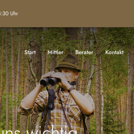
18:30 Uhr
01
02
03
04
Start
Mittler
Berater
Kontakt
uns wichtig.