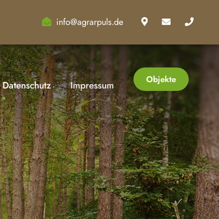
info@agrarpuls.de
05
06
Objekte
Datenschutz
Impressum