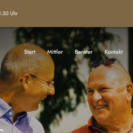
18:30 Uhr
01
02
03
04
Start
Mittler
Berater
Kontakt
s