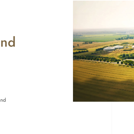
und
und